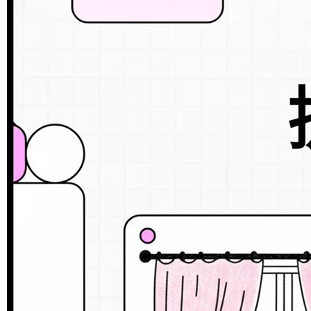
動
画
プ
レ
ー
ヤ
ー