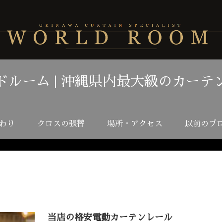
ドルーム | 沖縄県内最大級のカーテ
わり
クロスの張替
場所・アクセス
以前のブ
当店の格安電動カーテンレール